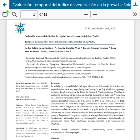
Evaluación temporal del índice de vegetación en la presa La Soledad, Puebla