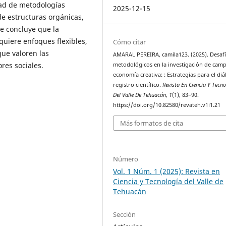
dad de metodologías
2025-12-15
de estructuras orgánicas,
e concluye que la
uiere enfoques flexibles,
Cómo citar
 que valoren las
AMARAL PEREIRA, camila123. (2025). Desaf
res sociales.
metodológicos en la investigación de cam
economía creativa: : Estrategias para el di
registro científico.
Revista En Ciencia Y Tecno
Del Valle De Tehuacán
,
1
(1), 83–90.
https://doi.org/10.82580/revateh.v1i1.21
Más formatos de cita
Número
Vol. 1 Núm. 1 (2025): Revista en
Ciencia y Tecnología del Valle de
Tehuacán
Sección