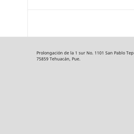
Prolongación de la 1 sur No. 1101 San Pablo Tep
75859 Tehuacán, Pue.