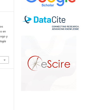
íos
po en
álogo y
logía